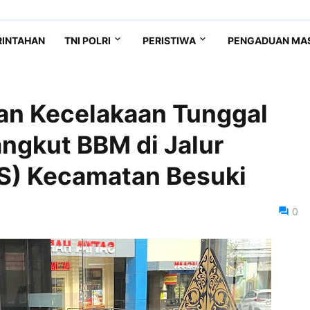
RINTAHAN
TNI POLRI
PERISTIWA
PENGADUAN MA
n Kecelakaan Tunggal
ngkut BBM di Jalur
LS) Kecamatan Besuki
0