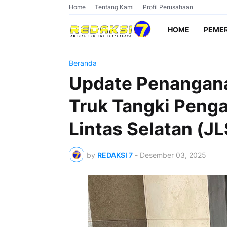
Home
Tentang Kami
Profil Perusahaan
HOME
PEME
Beranda
Update Penangana
Truk Tangki Penga
Lintas Selatan (J
by
REDAKSI 7
-
Desember 03, 2025