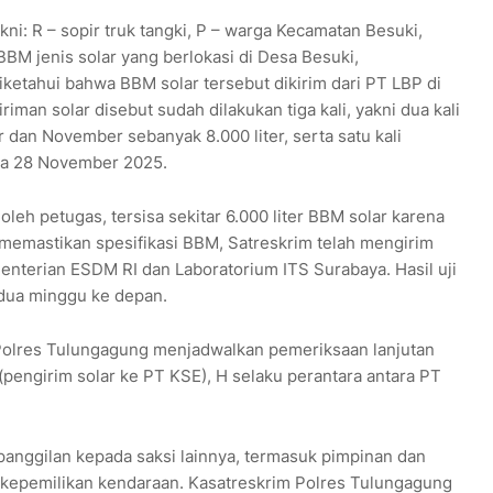
ni: R – sopir truk tangki, P – warga Kecamatan Besuki,
BM jenis solar yang berlokasi di Desa Besuki,
iketahui bahwa BBM solar tersebut dikirim dari PT LBP di
man solar disebut sudah dilakukan tiga kali, yakni dua kali
an November sebanyak 8.000 liter, serta satu kali
da 28 November 2025.
 oleh petugas, tersisa sekitar 6.000 liter BBM solar karena
k memastikan spesifikasi BBM, Satreskrim telah mengirim
nterian ESDM RI dan Laboratorium ITS Surabaya. Hasil uji
 dua minggu ke depan.
Polres Tulungagung menjadwalkan pemeriksaan lanjutan
 (pengirim solar ke PT KSE), H selaku perantara antara PT
 panggilan kepada saksi lainnya, termasuk pimpinan dan
t kepemilikan kendaraan. Kasatreskrim Polres Tulungagung