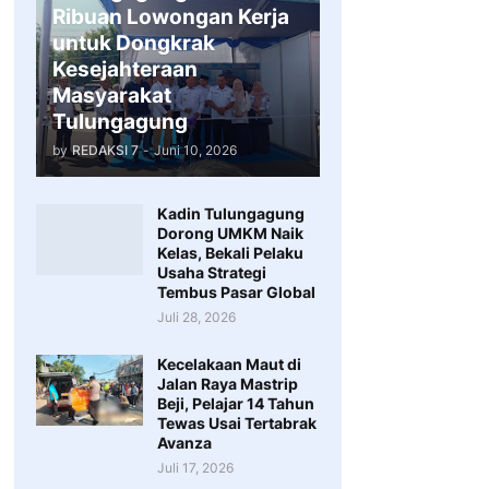
Ribuan Lowongan Kerja
untuk Dongkrak
Kesejahteraan
Masyarakat
Tulungagung
by
REDAKSI 7
-
Juni 10, 2026
Kadin Tulungagung
Dorong UMKM Naik
Kelas, Bekali Pelaku
Usaha Strategi
Tembus Pasar Global
Juli 28, 2026
Kecelakaan Maut di
Jalan Raya Mastrip
Beji, Pelajar 14 Tahun
Tewas Usai Tertabrak
Avanza
Juli 17, 2026