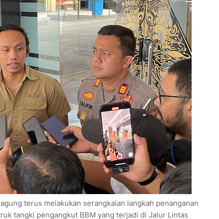
gagung terus melakukan serangkaian langkah penanganan
truk tangki pengangkut BBM yang terjadi di Jalur Lintas