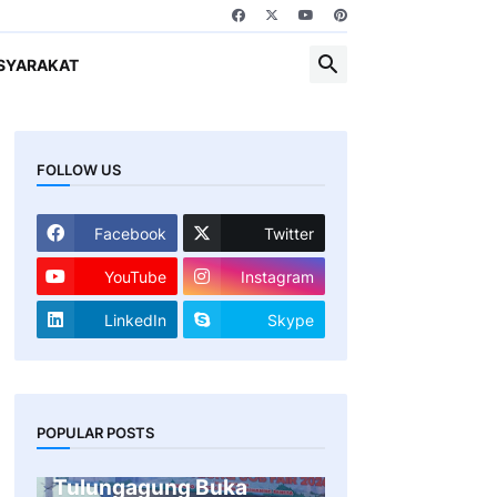
SYARAKAT
FOLLOW US
Facebook
Twitter
YouTube
Instagram
LinkedIn
Skype
Gandeng 47
POPULAR POSTS
Perusahaan, Pemkab
Tulungagung Buka