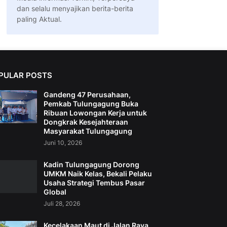
dan selalu menyajikan berita-berita
paling Aktual.
PULAR POSTS
Gandeng 47 Perusahaan,
Pemkab Tulungagung Buka
Ribuan Lowongan Kerja untuk
Dongkrak Kesejahteraan
Masyarakat Tulungagung
Juni 10, 2026
Kadin Tulungagung Dorong
UMKM Naik Kelas, Bekali Pelaku
Usaha Strategi Tembus Pasar
Global
Juli 28, 2026
Kecelakaan Maut di Jalan Raya