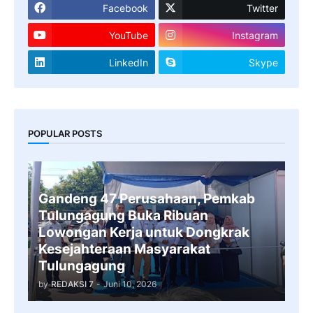
Facebook
Twitter
YouTube
Instagram
LinkedIn
Skype
POPULAR POSTS
Gandeng 47 Perusahaan, Pemkab
Tulungagung Buka Ribuan
Lowongan Kerja untuk Dongkrak
Kesejahteraan Masyarakat
Tulungagung
by
REDAKSI 7
-
Juni 10, 2026