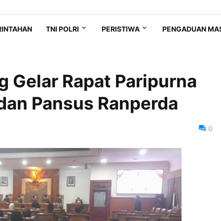
RINTAHAN
TNI POLRI
PERISTIWA
PENGADUAN MA
 Gelar Rapat Paripurna
dan Pansus Ranperda
0