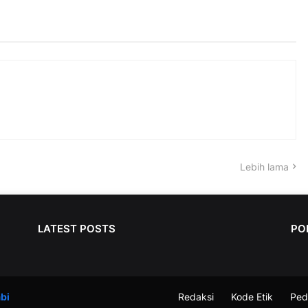
Lebih lama
LATEST POSTS
PO
bi
Redaksi
Kode Etik
Ped