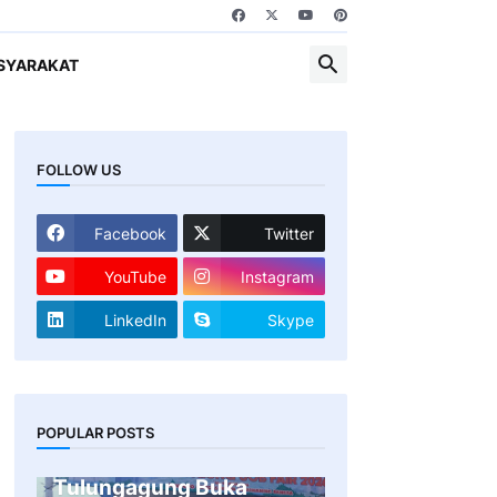
SYARAKAT
FOLLOW US
Facebook
Twitter
YouTube
Instagram
LinkedIn
Skype
Gandeng 47
POPULAR POSTS
Perusahaan, Pemkab
Tulungagung Buka