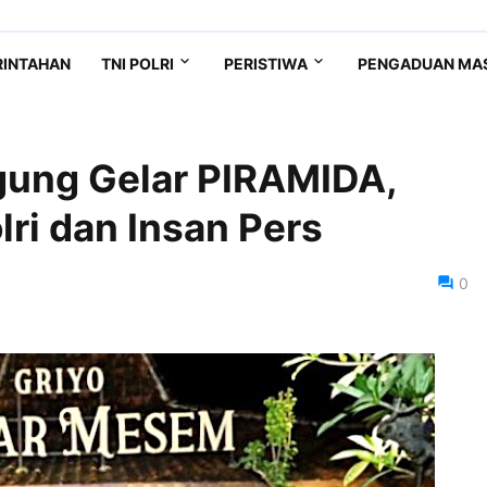
RINTAHAN
TNI POLRI
PERISTIWA
PENGADUAN MA
gung Gelar PIRAMIDA,
lri dan Insan Pers
0