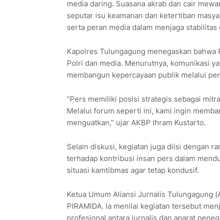
media daring. Suasana akrab dan cair mewarn
seputar isu keamanan dan ketertiban masyar
serta peran media dalam menjaga stabilitas 
Kapolres Tulungagung menegaskan bahwa PI
Polri dan media. Menurutnya, komunikasi y
membangun kepercayaan publik melalui peny
“Pers memiliki posisi strategis sebagai mit
Melalui forum seperti ini, kami ingin memba
menguatkan,” ujar AKBP Ihram Kustarto.
Selain diskusi, kegiatan juga diisi dengan 
terhadap kontribusi insan pers dalam mend
situasi kamtibmas agar tetap kondusif.
Ketua Umum Aliansi Jurnalis Tulungagung (
PIRAMIDA. Ia menilai kegiatan tersebut m
profesional antara jurnalis dan aparat pene