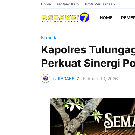
Home
Tentang Kami
Profil Perusahaan
HOME
PEME
Beranda
Kapolres Tulunga
Perkuat Sinergi Po
by
REDAKSI 7
-
Februari 10, 2026