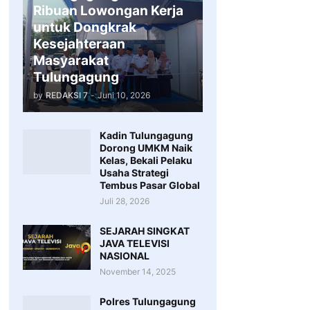
Ribuan Lowongan Kerja
untuk Dongkrak
Kesejahteraan
Masyarakat
Tulungagung
by
REDAKSI 7
-
Juni 10, 2026
Kadin Tulungagung
Dorong UMKM Naik
Kelas, Bekali Pelaku
Usaha Strategi
Tembus Pasar Global
Juli 28, 2026
SEJARAH SINGKAT
JAVA TELEVISI
NASIONAL
November 14, 2025
Polres Tulungagung