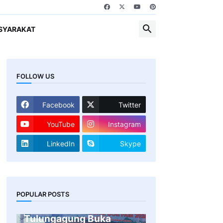
SYARAKAT
FOLLOW US
Facebook
Twitter
YouTube
Instagram
LinkedIn
Skype
Gandeng 47
POPULAR POSTS
Perusahaan, Pemkab
Tulungagung Buka