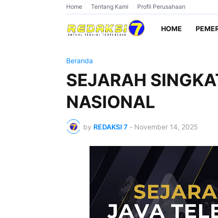
Home
Tentang Kami
Profil Perusahaan
HOME
PEME
Beranda
SEJARAH SINGKAT
NASIONAL
by
REDAKSI 7
-
November 14, 2025