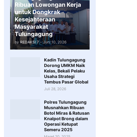
Ribuan Lowongan Kerja
untuk Dongkrak
Kesejahteraan
Masyarakat
Tulungagung
by
REDAKSI 7
-
Juni 10, 2026
Kadin Tulungagung
Dorong UMKM Naik
Kelas, Bekali Pelaku
Usaha Strategi
Tembus Pasar Global
Juli 28, 2026
Polres Tulungagung
Musnahkan Ribuan
Botol Miras & Ratusan
Knalpot Brong dalam
Operasi Ketupat
Semeru 2025
Maret 20, 2025