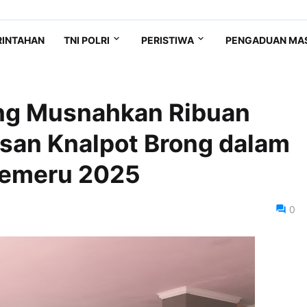
RINTAHAN
TNI POLRI
PERISTIWA
PENGADUAN MA
ng Musnahkan Ribuan
usan Knalpot Brong dalam
Semeru 2025
0