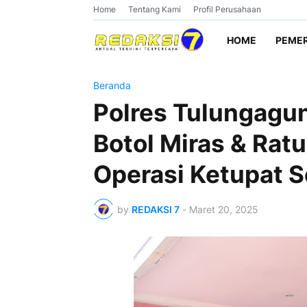
Home
Tentang Kami
Profil Perusahaan
HOME
PEME
Beranda
Polres Tulungagu
Botol Miras & Rat
Operasi Ketupat 
by
REDAKSI 7
-
Maret 20, 2025