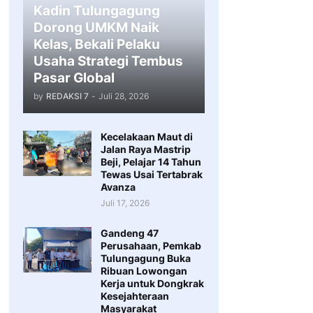
Kadin Tulungagung
Dorong UMKM Naik
Kelas, Bekali Pelaku
Usaha Strategi Tembus
Pasar Global
by
REDAKSI 7
-
Juli 28, 2026
Kecelakaan Maut di
Jalan Raya Mastrip
Beji, Pelajar 14 Tahun
Tewas Usai Tertabrak
Avanza
Juli 17, 2026
Gandeng 47
Perusahaan, Pemkab
Tulungagung Buka
Ribuan Lowongan
Kerja untuk Dongkrak
Kesejahteraan
Masyarakat