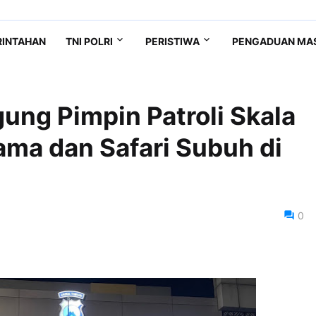
RINTAHAN
TNI POLRI
PERISTIWA
PENGADUAN MA
ung Pimpin Patroli Skala
ama dan Safari Subuh di
0