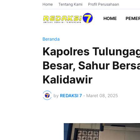
Home
Tentang Kami
Profil Perusahaan
HOME
PEME
Beranda
Kapolres Tulungag
Besar, Sahur Bers
Kalidawir
by
REDAKSI 7
-
Maret 08, 2025