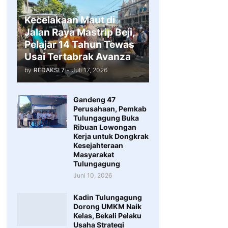
Kecelakaan Maut di
Jalan Raya Mastrip Beji,
Pelajar 14 Tahun Tewas
Usai Tertabrak Avanza
by
REDAKSI 7
-
Juli 17, 2026
Gandeng 47
Perusahaan, Pemkab
Tulungagung Buka
Ribuan Lowongan
Kerja untuk Dongkrak
Kesejahteraan
Masyarakat
Tulungagung
Juni 10, 2026
Kadin Tulungagung
Dorong UMKM Naik
Kelas, Bekali Pelaku
Usaha Strategi