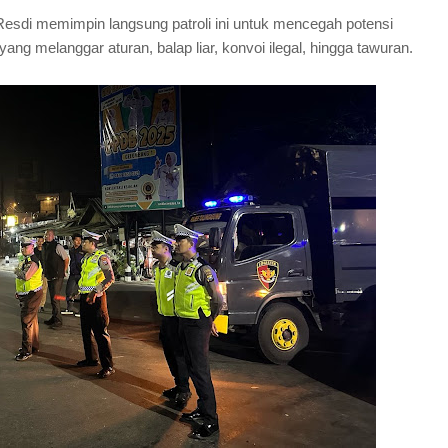
di memimpin langsung patroli ini untuk mencegah potensi
ng melanggar aturan, balap liar, konvoi ilegal, hingga tawuran.