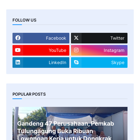
FOLLOW US
Facebook
Twitter
YouTube
Instagram
LinkedIn
Skype
POPULAR POSTS
Gandeng 47 Perusahaan, Pemkab
Tulungagung Buka Ribuan
Lowongan Kerja untuk Dongkrak