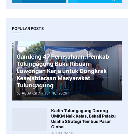
POPULAR POSTS
Gandeng 47 Perusahaan, Pemkab
Tulungagung Buka Ribuan
Lowongan Kerja untuk Dongkrak
Kesejahteraan Masyarakat
Tulungagung
by
REDAKSI 7
-
Juni 10, 2026
Kadin Tulungagung Dorong
UMKM Naik Kelas, Bekali Pelaku
Usaha Strategi Tembus Pasar
Global
Juli 28, 2026