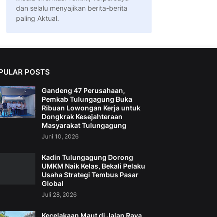
dan selalu menyajikan berita-berita
paling Aktual.
PULAR POSTS
Gandeng 47 Perusahaan,
Pemkab Tulungagung Buka
Ribuan Lowongan Kerja untuk
Dongkrak Kesejahteraan
Masyarakat Tulungagung
Juni 10, 2026
Kadin Tulungagung Dorong
UMKM Naik Kelas, Bekali Pelaku
Usaha Strategi Tembus Pasar
Global
Juli 28, 2026
Kecelakaan Maut di Jalan Raya