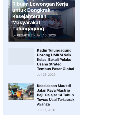
Ribuan Lowongan Kerja
untuk Dongkrak
Kesejahteraan
Masyarakat
Tulungagung
by
REDAKSI 7
-
Juni 10, 2026
Kadin Tulungagung
Dorong UMKM Naik
Kelas, Bekali Pelaku
Usaha Strategi
Tembus Pasar Global
Juli 28, 2026
Kecelakaan Maut di
Jalan Raya Mastrip
Beji, Pelajar 14 Tahun
Tewas Usai Tertabrak
Avanza
Juli 17, 2026