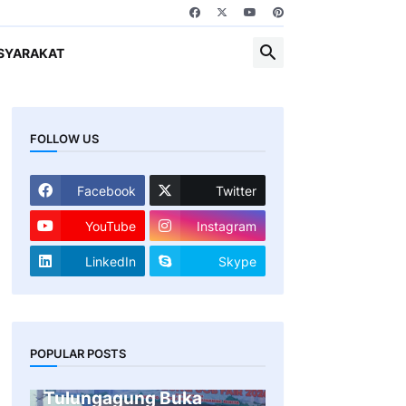
SYARAKAT
FOLLOW US
Facebook
Twitter
YouTube
Instagram
LinkedIn
Skype
Gandeng 47
POPULAR POSTS
Perusahaan, Pemkab
Tulungagung Buka