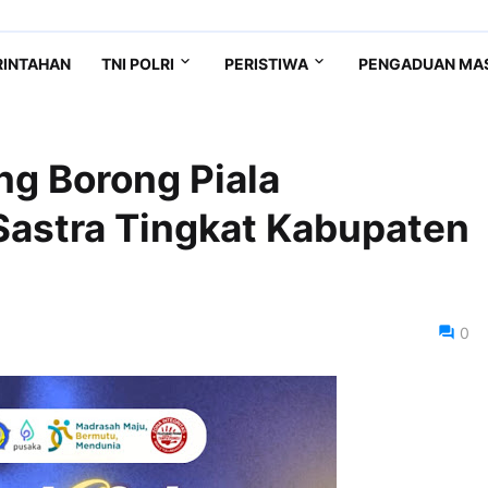
RINTAHAN
TNI POLRI
PERISTIWA
PENGADUAN MA
g Borong Piala
Sastra Tingkat Kabupaten
0