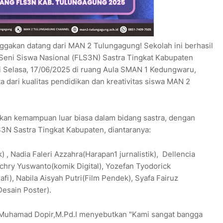
akan datang dari MAN 2 Tulungagung! Sekolah ini berhasil
Seni Siswa Nasional (FLS3N) Sastra Tingkat Kabupaten
 Selasa, 17/06/2025 di ruang Aula SMAN 1 Kedungwaru,
a dari kualitas pendidikan dan kreativitas siswa MAN 2
an kemampuan luar biasa dalam bidang sastra, dengan
N Sastra Tingkat Kabupaten, diantaranya:
k) , Nadia Faleri Azzahra(Harapan1 jurnalistik), Dellencia
achry Yuswanto(komik Digital), Yozefan Tyodorick
afi), Nabila Aisyah Putri(Film Pendek), Syafa Fairuz
Desain Poster).
 Muhamad Dopir,M.Pd.I menyebutkan "Kami sangat bangga