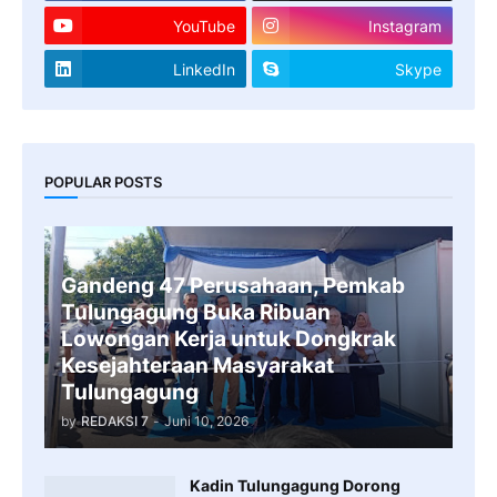
YouTube
Instagram
LinkedIn
Skype
POPULAR POSTS
Gandeng 47 Perusahaan, Pemkab
Tulungagung Buka Ribuan
Lowongan Kerja untuk Dongkrak
Kesejahteraan Masyarakat
Tulungagung
by
REDAKSI 7
-
Juni 10, 2026
Kadin Tulungagung Dorong