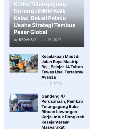
Kadin Tulungagung
Dorong UMKM Naik
Kelas, Bekali Pelaku
Usaha Strategi Tembus
Pasar Global
by
REDAKSI 7
-
Juli 28, 2026
Kecelakaan Maut di
Jalan Raya Mastrip
Beji, Pelajar 14 Tahun
Tewas Usai Tertabrak
Avanza
Juli 17, 2026
Gandeng 47
Perusahaan, Pemkab
Tulungagung Buka
Ribuan Lowongan
Kerja untuk Dongkrak
Kesejahteraan
Masyarakat